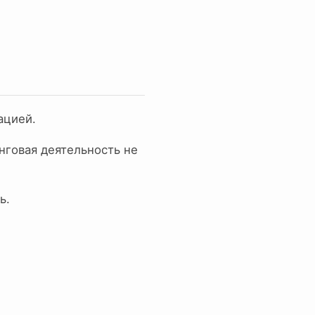
ацией.
говая деятельность не
ь.